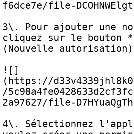
f6dce7e/file-DCOHNWElgt
3\. Pour ajouter une no
cliquez sur le bouton *
(Nouvelle autorisation)
![]
(https://d33v4339jhl8k0
/5c98a4fe0428633d2cf3fc
2a97627/file-D7HYuaQgTh
4\. Sélectionnez l'appl