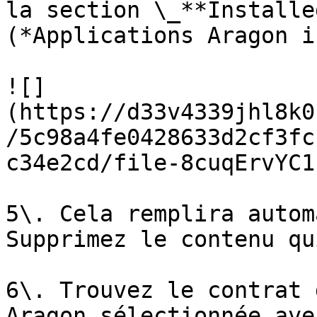
la section \_**Installe
(*Applications Aragon i
![]
(https://d33v4339jhl8k0
/5c98a4fe0428633d2cf3fc
c34e2cd/file-8cuqErvYC1
5\. Cela remplira autom
Supprimez le contenu qu
6\. Trouvez le contrat 
Aragon sélectionnée ave