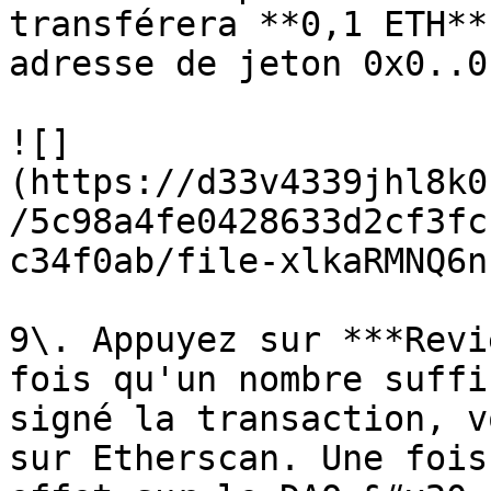
transférera **0,1 ETH**
adresse de jeton 0x0..0
![]
(https://d33v4339jhl8k0
/5c98a4fe0428633d2cf3fc
c34f0ab/file-xlkaRMNQ6n
9\. Appuyez sur ***Revi
fois qu'un nombre suffi
signé la transaction, v
sur Etherscan. Une fois