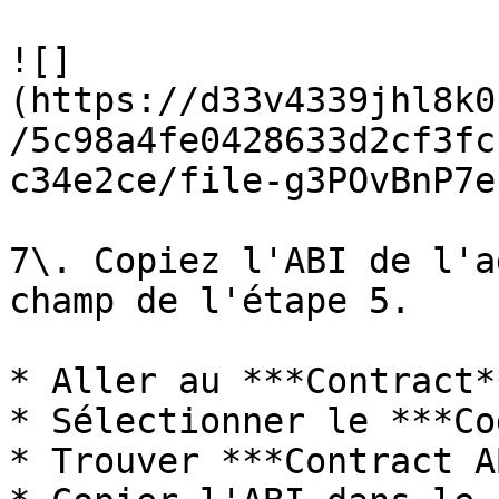
![]
(https://d33v4339jhl8k0
/5c98a4fe0428633d2cf3fc
c34e2ce/file-g3POvBnP7e
7\. Copiez l'ABI de l'a
champ de l'étape 5.

* Aller au ***Contract*
* Sélectionner le ***Co
* Trouver ***Contract A