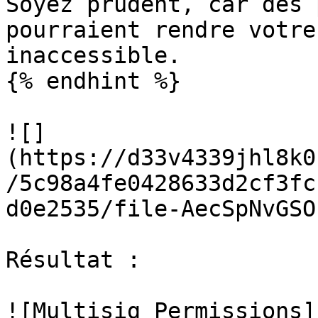
Soyez prudent, car des 
pourraient rendre votre
inaccessible.

{% endhint %}

![]
(https://d33v4339jhl8k0
/5c98a4fe0428633d2cf3fc
d0e2535/file-AecSpNvGSO
Résultat :

![Multisig Permissions]