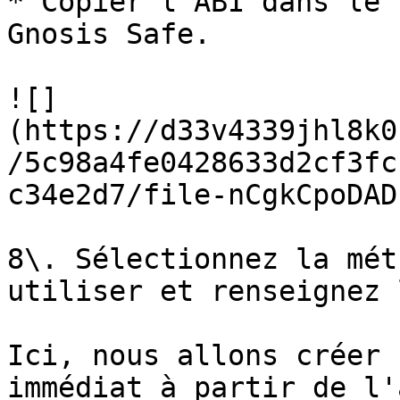
* Copier l'ABI dans le 
Gnosis Safe.

![]
(https://d33v4339jhl8k0
/5c98a4fe0428633d2cf3fc
c34e2d7/file-nCgkCpoDAD
8\. Sélectionnez la mét
utiliser et renseignez 
Ici, nous allons créer 
immédiat à partir de l'