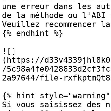
une erreur dans les aut
de la méthode ou l'ABI 
Veuillez recommencer la
{% endhint %}

![]
(https://d33v4339jhl8k0
/5c98a4fe0428633d2cf3fc
2a97644/file-rxfkptmQt8
{% hint style="warning" 
Si vous saisissez des n