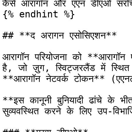
कैसे आरागॉन और एएन डीएओ संरचित
{% endhint %}

## **द अरागन एसोसिएशन**

आरागॉन परियोजना को **आरागॉन एस
है, जो ज़ुग, स्विट्जरलैंड में स्
**आरागॉन नेटवर्क टोकन** (एएनटी)
**इस कानूनी बुनियादी ढांचे के 
सुव्यवस्थित करने के लिए उप-विभा