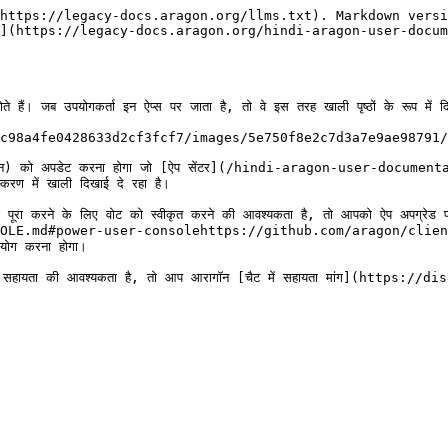
https://legacy-docs.aragon.org/llms.txt). Markdown versi
](https://legacy-docs.aragon.org/hindi-aragon-user-docum
ोते हैं। जब उपयोगकर्ता इन ऐप्स पर जाता है, तो वे इस तरह खाली पृष्ठों के रूप में दिख
c98a4fe0428633d2cf3fcf7/images/5e750f8e2c7d3a7e9ae98791/
करण( वर्श़न) को अपडेट करना होगा जो [ऐप सेंटर](/hindi-aragon-user-
में खाली दिखाई दे रहा है।

 पूरा करने के लिए वोट को स्वीकृत करने की आवश्यकता है, तो आपको ऐप अपग्रेड प
OLE.md#power-user-consolehttps://github.com/aragon/client
ग करना होगा।

ी सहायता की आवश्यकता है, तो आप आरागॉन [चैट में सहायता मांग](https: