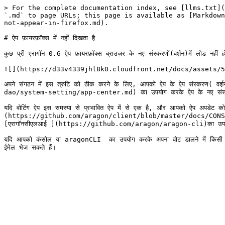
> For the complete documentation index, see [llms.txt](
`.md` to page URLs; this page is available as [Markdown
not-appear-in-firefox.md).

# ऐप फ़ायरफ़ॉक्स में नहीं दिखता है

कुछ प्री-एरागॉन 0.6 ऐप फ़ायरफ़ॉक्स ब्राउज़र के नए संस्करणों(वर्श़न)में लोड नहीं ह
![](https://d33v4339jhl8k0.cloudfront.net/docs/assets/5
अपने संगठन में इस त्रुटि को ठीक करने के लिए, आपको ऐप के ऐप संस्
dao/system-setting/app-center.md) का उपयोग करके ऐप के नए संस्करण 
यदि वोटिंग ऐप इस समस्या से प्रभावित ऐप में से एक है, और आपको ऐप अपडेट को
(https://github.com/aragon/client/blob/master/docs/CONS
[एरागॉनसीएलआई ](https://github.com/aragon/aragon-cli)का उपयो
यदि आपको कंसोल या aragonCLI  का उपयोग करके अपना वोट डालने में किस