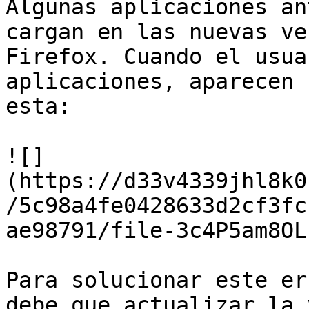
Algunas aplicaciones an
cargan en las nuevas ve
Firefox. Cuando el usua
aplicaciones, aparecen 
esta:

![]
(https://d33v4339jhl8k0
/5c98a4fe0428633d2cf3fc
ae98791/file-3c4P5am8OL
Para solucionar este er
debe que actualizar la 